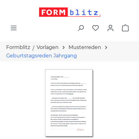
alt springen
War
Formblitz
Vorlagen
Musterreden
Geburtstagsreden Jahrgang
Bildergalerie überspringen