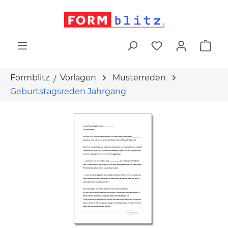
alt springen
War
Formblitz
Vorlagen
Musterreden
Geburtstagsreden Jahrgang
Bildergalerie überspringen