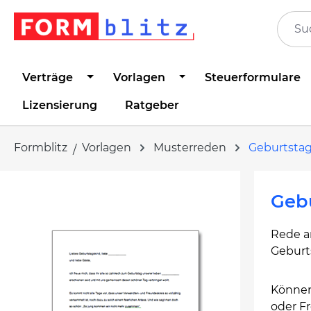
springen
Zur Hauptnavigation springen
Verträge
Vorlagen
Steuerformulare
Lizensierung
Ratgeber
Formblitz
Vorlagen
Musterreden
Geburtsta
Bildergalerie überspringen
Gebu
Rede a
Geburt
Können
oder F