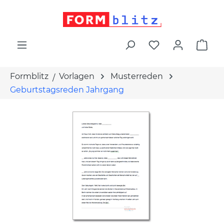
alt springen
War
Formblitz
Vorlagen
Musterreden
Geburtstagsreden Jahrgang
Bildergalerie überspringen