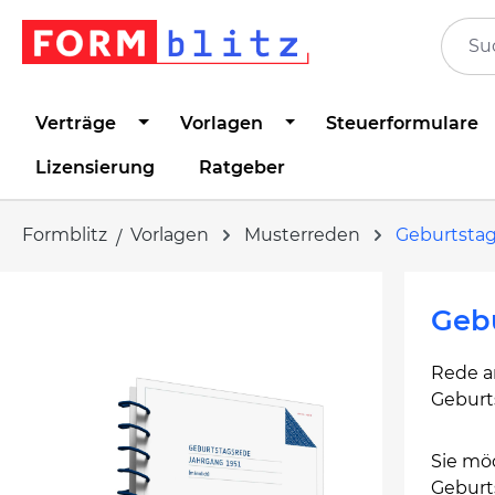
springen
Zur Hauptnavigation springen
Verträge
Vorlagen
Steuerformulare
Lizensierung
Ratgeber
Formblitz
Vorlagen
Musterreden
Geburtsta
Bildergalerie überspringen
Geb
Rede a
Geburt
Sie mö
Geburt