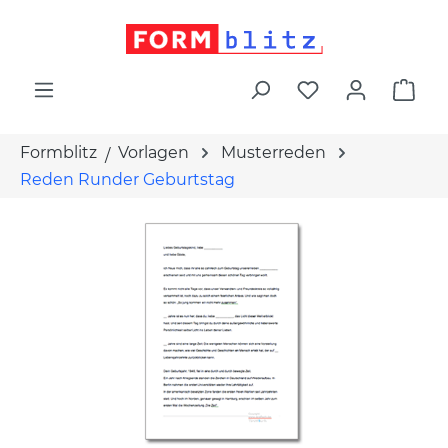
alt springen
War
Formblitz
Vorlagen
Musterreden
Reden Runder Geburtstag
Bildergalerie überspringen