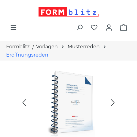
alt springen
War
Formblitz
Vorlagen
Musterreden
Eröffnungsreden
Bildergalerie überspringen