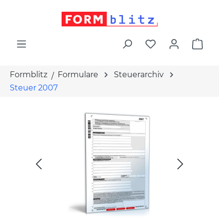
alt springen
War
Formblitz
Formulare
Steuerarchiv
Steuer 2007
Bildergalerie überspringen