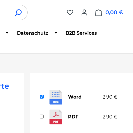
0,00 €
War
Datenschutz
B2B Services
rte
Word
2,90 €
PDF
2,90 €