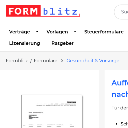
springen
Zur Hauptnavigation springen
Verträge
Vorlagen
Steuerformulare
Lizensierung
Ratgeber
Formblitz
Formulare
Gesundheit & Vorsorge
Bildergalerie überspringen
Auf
nac
Für de
Sch