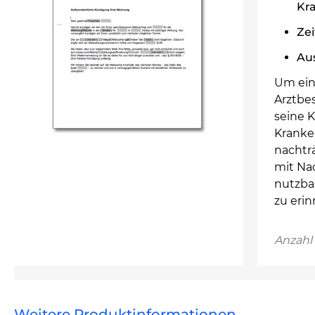
Kr
Ze
Au
Um ein
Arztbes
seine K
Kranke
nachträ
mit Nac
nutzba
zu erin
Anzahl 
Weitere Produktinformationen