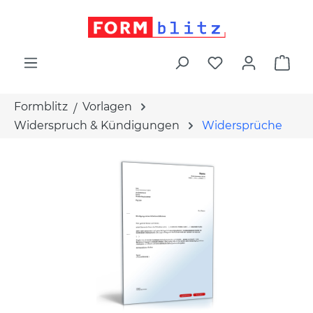
alt springen
War
Formblitz
Vorlagen
Widerspruch & Kündigungen
Widersprüche
Bildergalerie überspringen