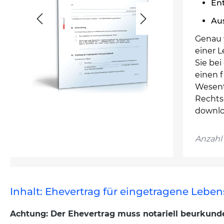
Ent
Au
Genau w
einer L
Sie be
einen f
Wesentl
Rechtse
downlo
Anzahl 
Inhalt: Ehevertrag für eingetragene Lebe
Achtung: Der Ehevertrag muss notariell beurkund