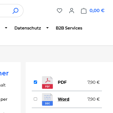
0,00 €
War
Datenschutz
B2B Services
ner
PDF
7,90 €
alt
 per
Word
7,90 €