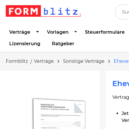
springen
Zur Hauptnavigation springen
Verträge
Vorlagen
Steuerformulare
Lizensierung
Ratgeber
Formblitz
Verträge
Sonstige Verträge
Eheve
Bildergalerie überspringen
Ehe
Vertra
Jet
Ver