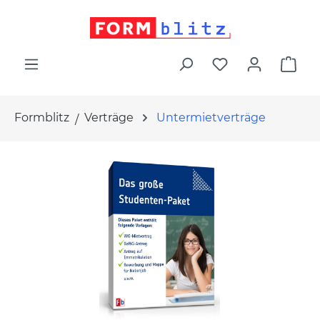
alt springen
War
Formblitz
Verträge
Untermietverträge
Bildergalerie überspringen