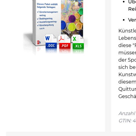
Üb
Re
Ve
Künstle
Lebensw
diese "
müssen
der Sp
sich be
Kunstwe
diesem
Quittun
Geschä
Anzahl 
GTIN: 