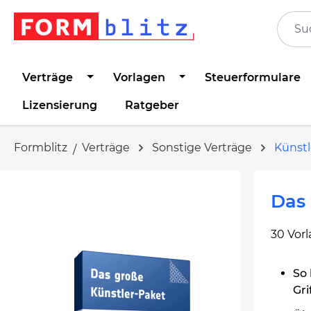
springen
Zur Hauptnavigation springen
Verträge
Vorlagen
Steuerformulare
Lizensierung
Ratgeber
Formblitz
Verträge
Sonstige Verträge
Künstl
Bildergalerie überspringen
Das 
30 Vor
So 
Grif