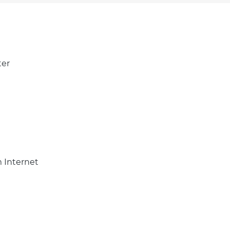
ter
m Internet