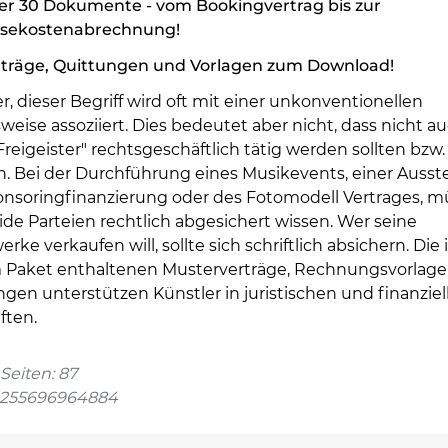
er 30 Dokumente - vom Bookingvertrag bis zur
isekostenabrechnung!
rträge, Quittungen und Vorlagen zum Download!
r, dieser Begriff wird oft mit einer unkonventionellen
eise assoziiert. Dies bedeutet aber nicht, dass nicht a
Freigeister" rechtsgeschäftlich tätig werden sollten bzw.
. Bei der Durchführung eines Musikevents, einer Ausste
onsoringfinanzierung oder des Fotomodell Vertrages, 
ide Parteien rechtlich abgesichert wissen. Wer seine
rke verkaufen will, sollte sich schriftlich absichern. Die 
 Paket enthaltenen Musterverträge, Rechnungsvorlag
gen unterstützen Künstler in juristischen und finanziel
ften.
Seiten: 87
4255696964884