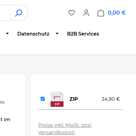
0,00 €
War
Datenschutz
B2B Services
ZIP
24,90 €
rn
auswählen
t im
Preise inkl. MwSt. zzgl.
Versandkosten