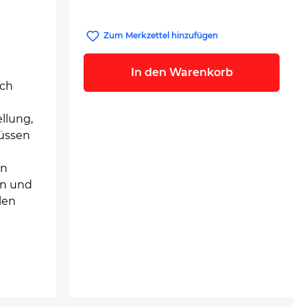
Zum Merkzettel hinzufügen
In den Warenkorb
uch
llung,
müssen
in
en und
len