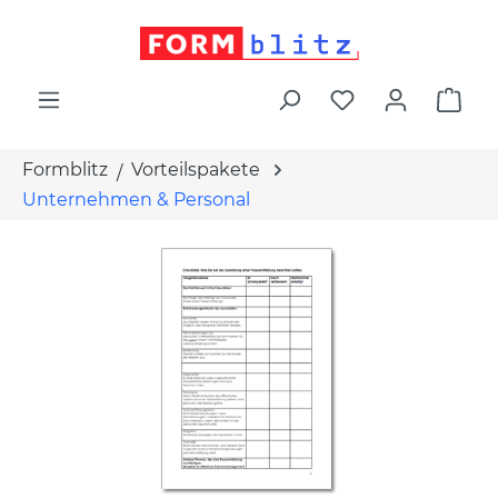
alt springen
War
Formblitz
Vorteilspakete
Unternehmen & Personal
Bildergalerie überspringen