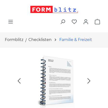
alt springen
War
Formblitz
Checklisten
Familie & Freizeit
Bildergalerie überspringen