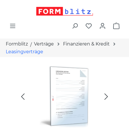
alt springen
War
Formblitz
Verträge
Finanzieren & Kredit
Leasingverträge
Bildergalerie überspringen