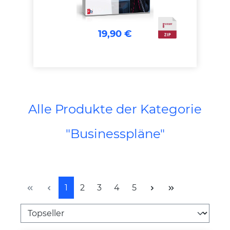
19,90 €
Alle Produkte der Kategorie
"Businesspläne"
Seite
Seite
Seite
Seite
Seite
1
2
3
4
5