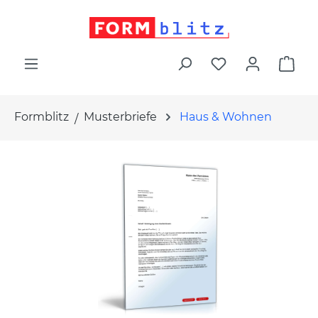
alt springen
War
Formblitz
Musterbriefe
Haus & Wohnen
Bildergalerie überspringen