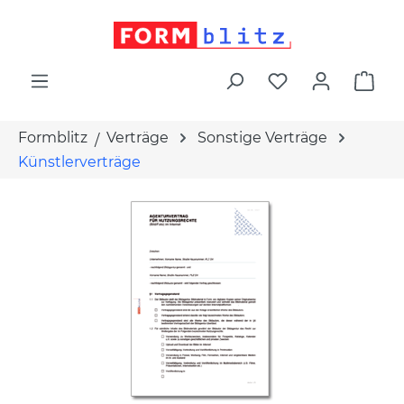
alt springen
War
Formblitz
Verträge
Sonstige Verträge
Künstlerverträge
Bildergalerie überspringen