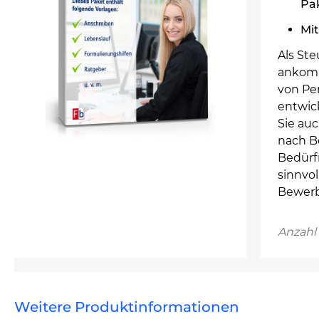
Pa
Mit
Als Ste
ankomm
von Pe
entwic
Sie auc
nach B
Bedürf
sinnvol
Bewerb
Anzahl 
Weitere Produktinformationen