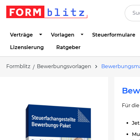
springen
Zur Hauptnavigation springen
Verträge
Vorlagen
Steuerformulare
Lizensierung
Ratgeber
Formblitz
Bewerbungsvorlagen
Bewerbungsm
Bildergalerie überspringen
Bew
Für di
Jet
Mus