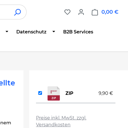
0,00 €
War
Datenschutz
B2B Services
llte
ZIP
9,90 €
auswählen
Preise inkl. MwSt. zzgl.
einem
Versandkosten