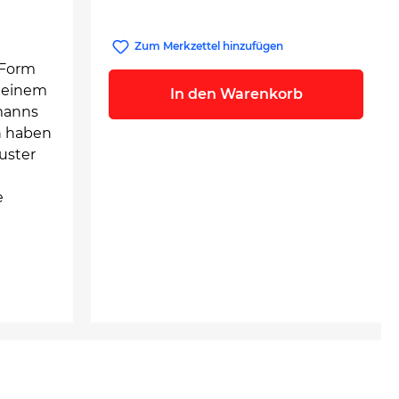
Zum Merkzettel hinzufügen
e Form
t einem
In den Warenkorb
hmanns
h haben
uster
e