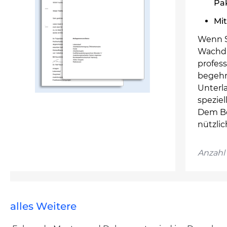
Pa
Mit
Wenn S
Wachdi
profes
begehrt
Unterl
speziel
Dem Be
nützlic
Anzahl 
alles Weitere