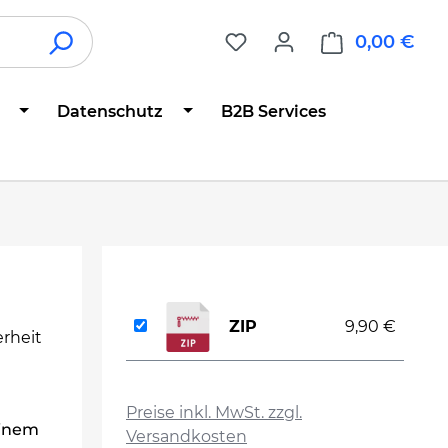
0,00 €
War
Datenschutz
B2B Services
ZIP
9,90 €
rheit
auswählen
Preise inkl. MwSt. zzgl.
einem
Versandkosten