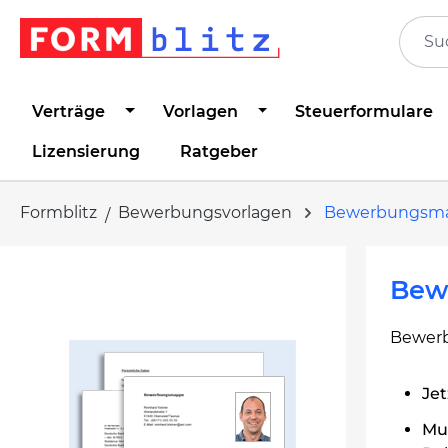
springen
Zur Hauptnavigation springen
Verträge
Vorlagen
Steuerformulare
Lizensierung
Ratgeber
Formblitz
Bewerbungsvorlagen
Bewerbungsm
Bildergalerie überspringen
Bew
Bewerb
Jet
Mus