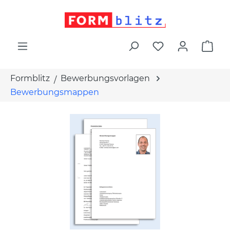
alt springen
War
Formblitz
Bewerbungsvorlagen
Bewerbungsmappen
Bildergalerie überspringen