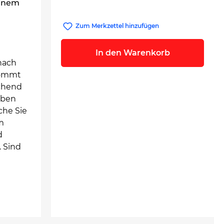
einem
Zum Merkzettel hinzufügen
In den Warenkorb
 nach
kommt
echend
iben
che Sie
m
d
 Sind