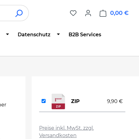
0,00 €
War
Datenschutz
B2B Services
ZIP
9,90 €
ner
auswählen
Preise inkl. MwSt. zzgl.
Versandkosten