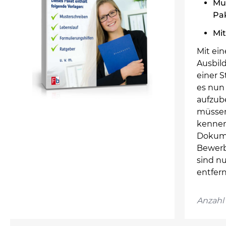
Mus
Pa
Mit
Mit ei
Ausbild
einer 
es nun
aufzub
müssen 
kennen
Dokume
Bewerb
sind n
entfern
Anzahl 