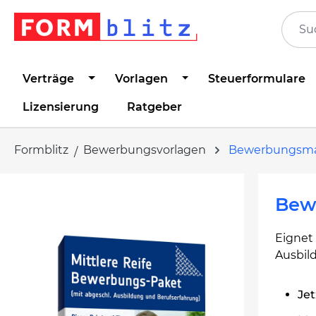
springen
Zur Hauptnavigation springen
Verträge
Vorlagen
Steuerformulare
Lizensierung
Ratgeber
Formblitz
Bewerbungsvorlagen
Bewerbungsm
Bildergalerie überspringen
Bewe
Eignet 
Ausbil
Jet