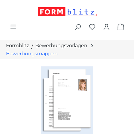
alt springen
War
Formblitz
Bewerbungsvorlagen
Bewerbungsmappen
Bildergalerie überspringen