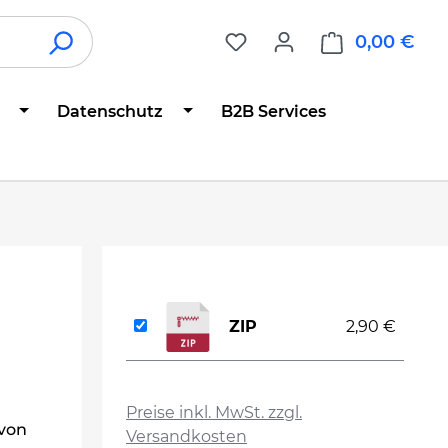
0,00 €
War
Datenschutz
B2B Services
ZIP
2,90 €
auswählen
Preise inkl. MwSt. zzgl.
 von
Versandkosten