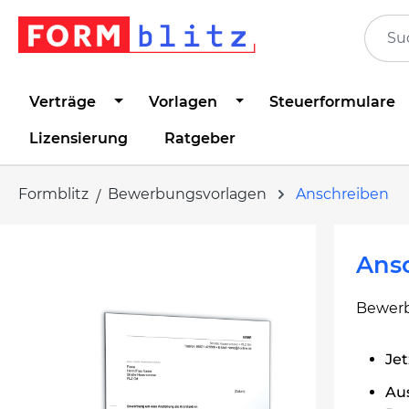
springen
Zur Hauptnavigation springen
Verträge
Vorlagen
Steuerformulare
Lizensierung
Ratgeber
Formblitz
Bewerbungsvorlagen
Anschreiben
Bildergalerie überspringen
Ans
Bewerb
Jet
Au