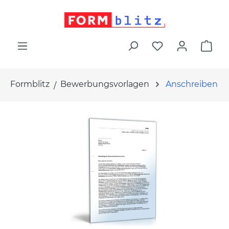
alt springen
War
Formblitz
Bewerbungsvorlagen
Anschreiben
Bildergalerie überspringen