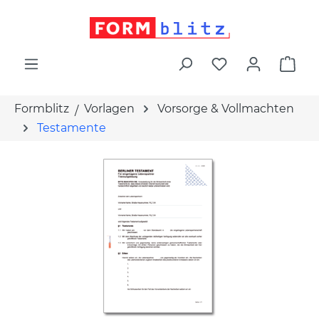
alt springen
War
Formblitz
Vorlagen
Vorsorge & Vollmachten
Testamente
Bildergalerie überspringen