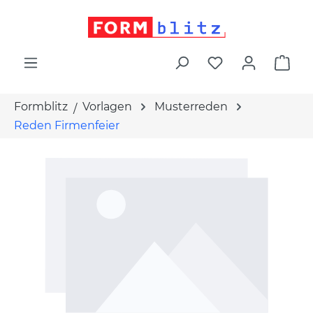
alt springen
War
Formblitz
Vorlagen
Musterreden
Reden Firmenfeier
Bildergalerie überspringen