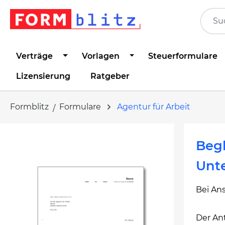
springen
Zur Hauptnavigation springen
Verträge
Vorlagen
Steuerformulare
Lizensierung
Ratgeber
Formblitz
Formulare
Agentur für Arbeit
Bildergalerie überspringen
Begl
Unt
Bei Ans
Der Ant