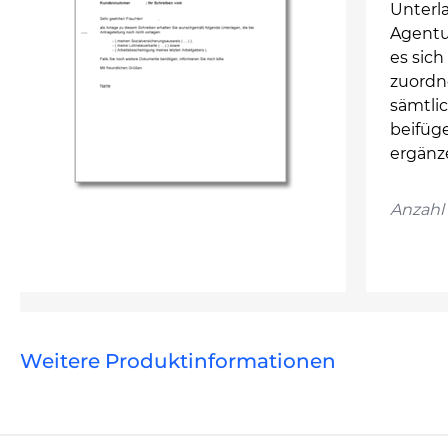
Unterl
Agentu
es sic
zuordne
sämtli
beifüg
ergänz
Anzahl 
Weitere Produktinformationen