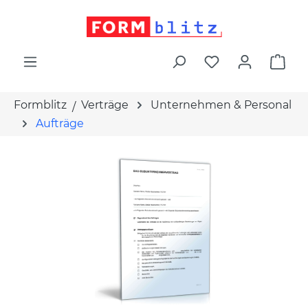
alt springen
War
Formblitz
Verträge
Unternehmen & Personal
Aufträge
Bildergalerie überspringen