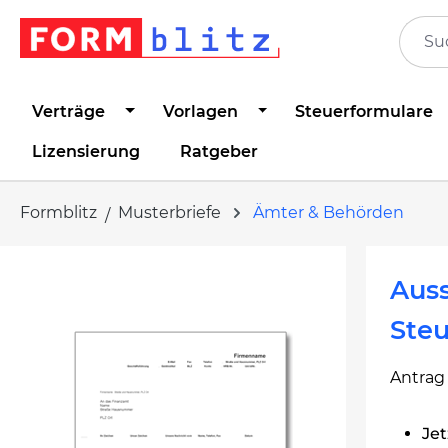
springen
Zur Hauptnavigation springen
Verträge
Vorlagen
Steuerformulare
Lizensierung
Ratgeber
Formblitz
Musterbriefe
Ämter & Behörden
Bildergalerie überspringen
Auss
Ste
Antrag
Jet