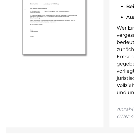
Be
Au
Wer Ei
verges
bedeute
zunäch
Entsch
gegebe
vorlieg
juristi
Vollzi
und un
Anzahl 
GTIN: 