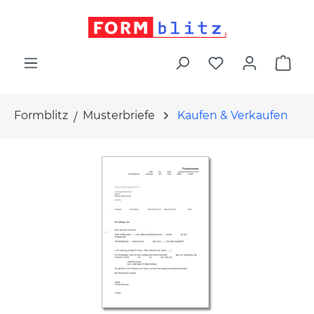
alt springen
War
Formblitz
Musterbriefe
Kaufen & Verkaufen
Bildergalerie überspringen