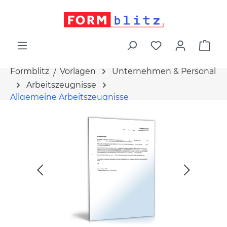
alt springen
War
Formblitz
Vorlagen
Unternehmen & Personal
Arbeitszeugnisse
Allgemeine Arbeitszeugnisse
Bildergalerie überspringen