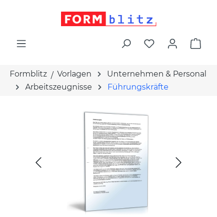
alt springen
War
Formblitz
Vorlagen
Unternehmen & Personal
Arbeitszeugnisse
Führungskräfte
Bildergalerie überspringen