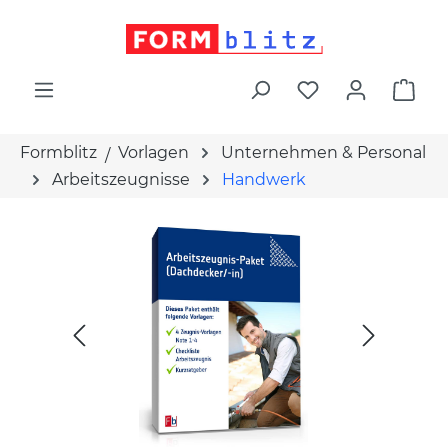
alt springen
War
Formblitz
Vorlagen
Unternehmen & Personal
Arbeitszeugnisse
Handwerk
Bildergalerie überspringen