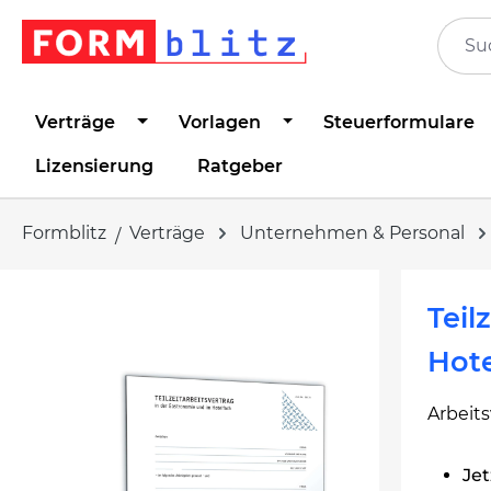
springen
Zur Hauptnavigation springen
Verträge
Vorlagen
Steuerformulare
Lizensierung
Ratgeber
Formblitz
Verträge
Unternehmen & Personal
Bildergalerie überspringen
Teil
Hote
Arbeits
Jet