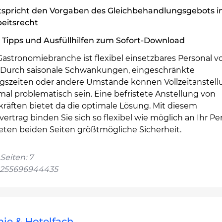
tspricht den Vorgaben des Gleichbehandlungsgebots 
eitsrecht
 Tipps und Ausfüllhilfen zum Sofort-Download
Gastronomiebranche ist flexibel einsetzbares Personal v
l. Durch saisonale Schwankungen, eingeschränkte
gszeiten oder andere Umstände können Vollzeitanstel
al problematisch sein. Eine befristete Anstellung von
tkräften bietet da die optimale Lösung. Mit diesem
ertrag binden Sie sich so flexibel wie möglich an Ihr Pe
ieten beiden Seiten größtmögliche Sicherheit.
Seiten: 7
4255696944435
mie & Hotelfach