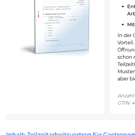
En
Arb
Mit
In der 
Vortei
Öffnun
schon m
Teilzei
Musterv
aber b
Anzahl 
GTIN: 
Inhalt: Teilzeitarbeitsvertrag für Gastrono