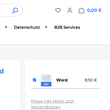
0,00 €
War
Datenschutz
B2B Services
nd
Word
8,90 €
auswählen
Preise inkl. MwSt. zzgl.
Versandkosten