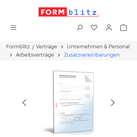
alt springen
War
Formblitz
Verträge
Unternehmen & Personal
Arbeitsverträge
Zusatzvereinbarungen
Bildergalerie überspringen