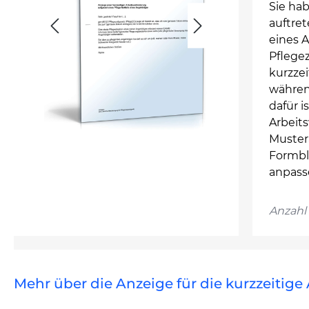
Sie hab
auftret
eines A
Pflege
kurzzei
währen
dafür i
Arbeit
Muster
Formbl
anpass
Anzahl 
Mehr über die Anzeige für die kurzzeitig