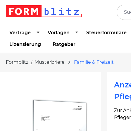
springen
Zur Hauptnavigation springen
Verträge
Vorlagen
Steuerformulare
Lizensierung
Ratgeber
Formblitz
Musterbriefe
Familie & Freizeit
Bildergalerie überspringen
Anze
Pfle
Zur An
Pflege