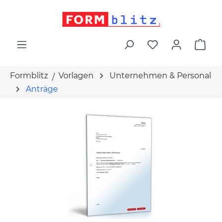
alt springen
War
Formblitz
Vorlagen
Unternehmen & Personal
Anträge
Bildergalerie überspringen