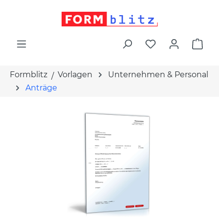
alt springen
War
Formblitz
Vorlagen
Unternehmen & Personal
Anträge
Bildergalerie überspringen