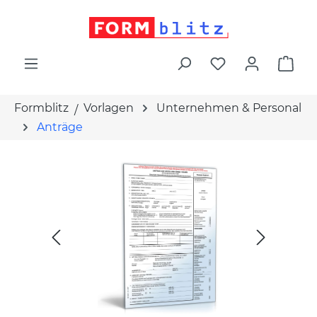
alt springen
War
Formblitz
Vorlagen
Unternehmen & Personal
Anträge
Bildergalerie überspringen