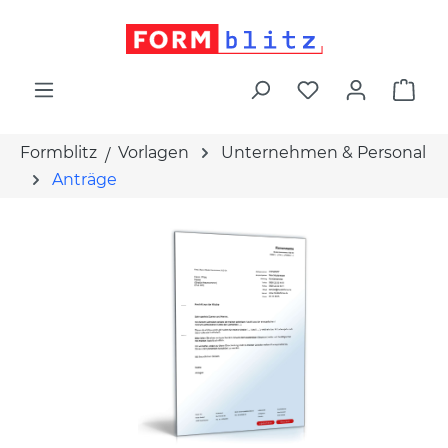
alt springen
War
Formblitz
Vorlagen
Unternehmen & Personal
Anträge
Bildergalerie überspringen