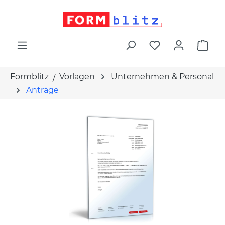
alt springen
War
Formblitz
Vorlagen
Unternehmen & Personal
Anträge
Bildergalerie überspringen