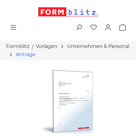
alt springen
War
Formblitz
Vorlagen
Unternehmen & Personal
Anträge
Bildergalerie überspringen