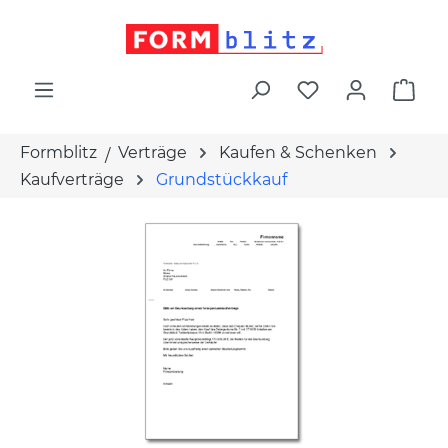
alt springen
War
Formblitz
Verträge
Kaufen & Schenken
Kaufverträge
Grundstückkauf
Bildergalerie überspringen