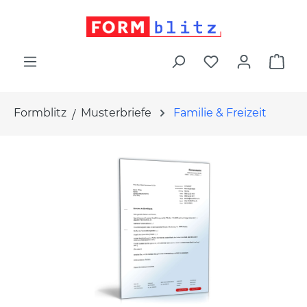
alt springen
War
Formblitz
Musterbriefe
Familie & Freizeit
Bildergalerie überspringen