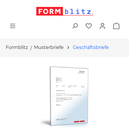
alt springen
War
Formblitz
Musterbriefe
Geschäftsbriefe
Bildergalerie überspringen