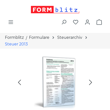
alt springen
War
Formblitz
Formulare
Steuerarchiv
Steuer 2013
Bildergalerie überspringen