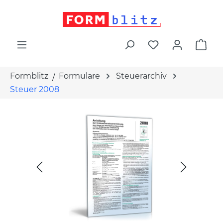
alt springen
War
Formblitz
Formulare
Steuerarchiv
Steuer 2008
Bildergalerie überspringen