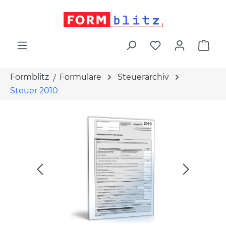
alt springen
War
Formblitz
Formulare
Steuerarchiv
Steuer 2010
Bildergalerie überspringen